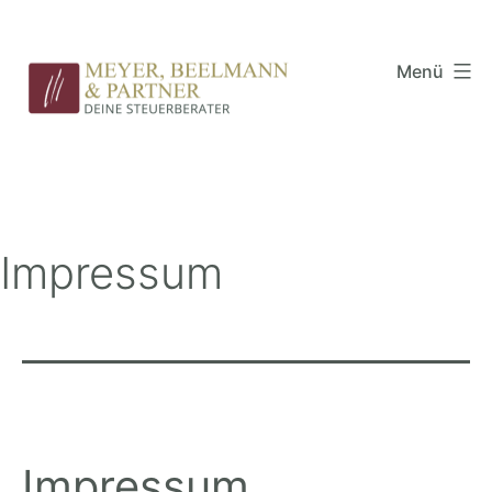
Zum
Inhalt
Menü
springen
Meyer,
Beelmann
&
Partner
Impressum
Impressum